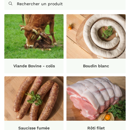

En cochant cette case, vous consentez à recevoir nos propositions
commerciales à l'adresse email indiqué ci-dessus. Vous pouvez vous
désinscrire à tout moment en utilisant
le formulaire de désinscription
.
INSCRIPTION
Viande Bovine - colis
Boudin blanc
Saucisse fumée
Rôti filet