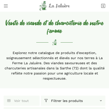


La Jaluère
72300 Juigné-sur-Sarthe
Vente de viande et de charcuterie de notre
02 43 95 80 96
ferme
Explorez notre catalogue de produits d'exception,
soigneusement sélectionnés et élevés sur nos terres à La
Ferme La Jaluère. Des viandes savoureuses et des
charcuteries artisanales dans la Sarthe (72) dont la qualité
reflète notre passion pour une agriculture locale et
Adresse email de réception

respectueuse.
Recopier le code ci-contre

Rafraîchir le captcha

Voir tout
Filtrer les produits

