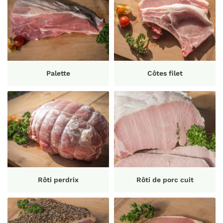
Palette
Côtes filet
Rôti perdrix
Rôti de porc cuit