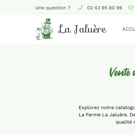
Une question ?
02 43 95 80 96
La Jaluère
72300 Juigné-sur-Sarthe
02 43 95 80 96
ACCU
Vente 
Explorez notre catalogu
La Ferme La Jaluère. De
Adresse email de réception

qualité 