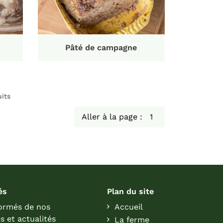
Pâté de campagne
its
Aller à la page :
és
Plan du site
formés de nos
Accueil
s et actualités
La ferme