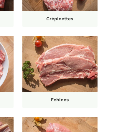
Crépinettes
Echines