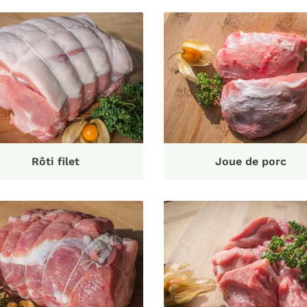
Rôti filet
Joue de porc