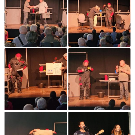

Agrandir la photo

Agrandir la photo
Une question
ACCUEIL
LA FERME
02 43 95 80 
