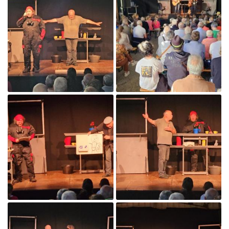

Agrandir la photo

Agrandir la photo