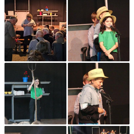
En cochant cette case, vous consentez à recevoir nos propositions
commerciales à l'adresse email indiqué ci-dessus. Vous pouvez vous
désinscrire à tout moment en utilisant
le formulaire de désinscription
.
INSCRIPTION

Agrandir la photo