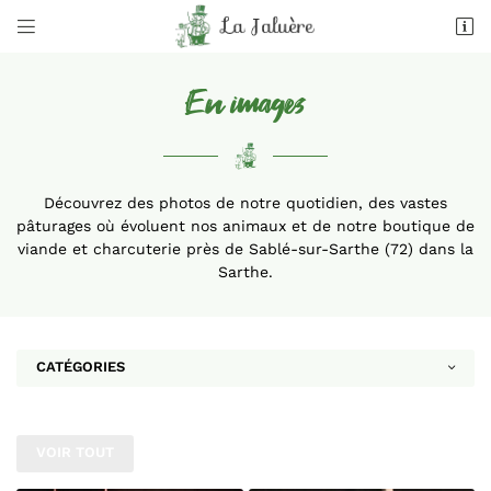


La Jaluère
72300 Juigné-sur-Sarthe
En images
02 43 95 80 96
Découvrez des photos de notre quotidien, des vastes
pâturages où évoluent nos animaux et de notre boutique de
viande et charcuterie près de Sablé-sur-Sarthe (72) dans la
Sarthe.
Adresse email de réception

CATÉGORIES
Recopier le code ci-contre

Rafraîchir le captcha

VOIR TOUT